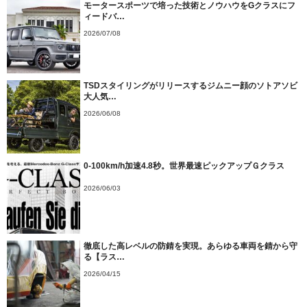
モータースポーツで培った技術とノウハウをGクラスにフ
ィードバ…
2026/07/08
TSDスタイリングがリリースするジムニー顔のソトアソビ
大人気…
2026/06/08
0-100km/h加速4.8秒。世界最速ピックアップＧクラス
2026/06/03
徹底した高レベルの防錆を実現。あらゆる車両を錆から守
る【ラス…
2026/04/15