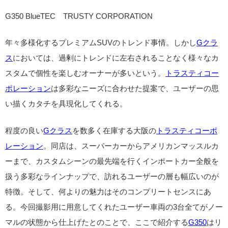
G350 BlueTEC TRUSTY CORPORATION
年々多様化するプレミアムSUVのトレンド事情。しかし
Gクラ
ス
においては、過剰にトレンドに左右されることなく様々なカ
スタムで個性を楽しむオーナーが多いという。
トラスティコー
ポレーション
は多彩なニーズに合わせた提案で、ユーザーの思
い描くカタチを具現化してくれる。
程度の良い
Gクラス
を数多く在庫する大阪の
トラスティコーポ
レーション
。同店は、スーパーカーからアメリカンマッスルカ
ーまで、カスタムシーンの最先端を行くインポートカー全般を
扱う多彩なラインナップで、訪れるユーザーの層も幅広いのが
特徴。そして、何よりの魅力はそのコンプリートセンスにあ
る。今回撮影用に用意してくれたユーザー車両の3台全てがノー
マルの状態から仕上げたとのことで、ここで紹介する
G350
はリ