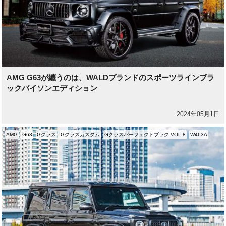
AMG G63が纏うのは、WALDブランドのスポーツラインブラ
ックバイソンエディション
2024年05月1日
AMG
G63
Gクラス
Gクラスカスタム
Gクラスパーフェクトブック VOL.8
W463A