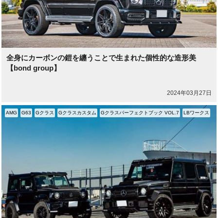
全身にカーボンの鎧を纏うことで生まれた個性的な造形美
【bond group】
2024年03月27日
AMG
G63
Gクラス
Gクラスカスタム
Gクラスパーフェクトブック VOL.7
LBワークス