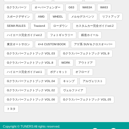
Gクラスパーツ
オーバーフェンダー
G63
W463A
W463
スポークデザイン
AMG
WHEEL
メルセデスベンツ
リフトアップ
SEMA RULES
Traxion4
ローダウン
カスタムカー完全ガイドvol.2
ハイエース完全ガイドvol.2
フォトギャラリー
鍛造ホイール
東京オートサロン
4×4 CUSTOM BOOK
アゲ系 SUV＆クロスオーバー
Gクラスパーフェクトブック VOL.03
Gクラスパーフェクトブック VOL.9
Gクラスパーフェクトブック VOL.8
WORK
アウトドア
ハイエース完全ガイドvol.1
ボディキット
オフロード
Gクラスパーフェクトブック VOL.04
キャンプ
アルヴェリスト
Gクラスパーフェクトブック VOL.02
ヴェルファイア
Gクラスパーフェクトブック VOL.06
Gクラスパーフェクトブック VOL.05
トヨタ
Copyright © TUNERS All rights reserved.