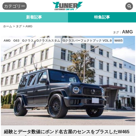
カテゴリー
新着記事
特集記事
ホーム
>
タグ
> AMG
AMG
タグ：
AMG
G63
Gクラス
Gクラスカスタム
Gクラスパーフェクトブック VOL.9
W465
経験とデータ数値にボンド名古屋のセンスをプラスしたW465