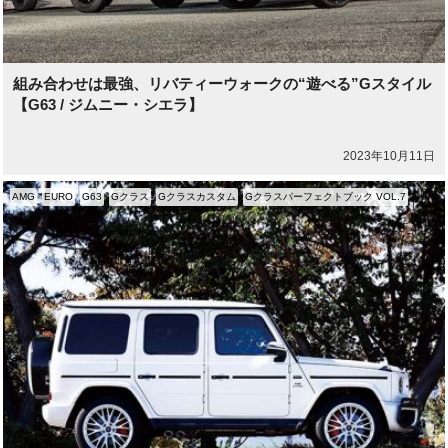
組み合わせは最強、リバティーウォークの“遊べる”Gスタイル
【G63 / ジムニー・シエラ】
2023年10月11日
AMG
EURO
G63
Gクラス
Gクラスカスタム
Gクラスパーフェクトブック VOL.7