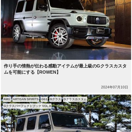
作り手の情熱が伝わる感動アイテムが最上級のGクラスカスタ
ムを可能にする【ROWEN】
2024年07月10日
AMG
ARTISAN SPIRITS
G63
Gクラス
Gクラスカスタム
Gクラスパーフェクトブック VOL.8