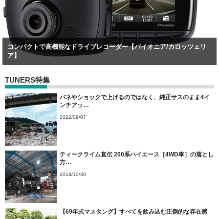
コンパクトで高機能なドライブレコーダー【パイオニア/カロッツェリ
ア】
TUNERS特集
バネやショックで上げるのではなく、純正サスのまま4イ
ンチアッ…
2022/09/07
ティークライム直伝 200系ハイエース［4WD車］の落とし
方…
2018/10/30
【69年式マスタング】すべてを飲み込む圧倒的な存在感