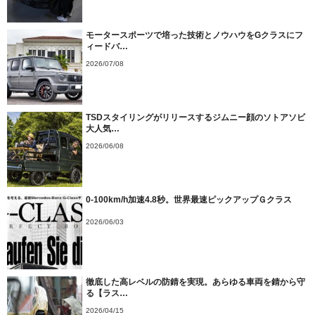
モータースポーツで培った技術とノウハウをGクラスにフ
ィードバ…
2026/07/08
TSDスタイリングがリリースするジムニー顔のソトアソビ
大人気…
2026/06/08
0-100km/h加速4.8秒。世界最速ピックアップＧクラス
2026/06/03
徹底した高レベルの防錆を実現。あらゆる車両を錆から守
る【ラス…
2026/04/15