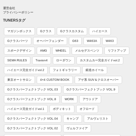
運営会社
プライバシーポリシー
TUNERSタグ
マガジンボックス
Gクラス
Gクラスカスタム
ハイエース
Gクラスパーツ
オーバーフェンダー
G63
W463A
W463
スポークデザイン
AMG
WHEEL
メルセデスベンツ
リフトアップ
SEMA RULES
Traxion4
ローダウン
カスタムカー完全ガイドvol.2
ハイエース完全ガイドvol.2
フォトギャラリー
鍛造ホイール
東京オートサロン
4×4 CUSTOM BOOK
アゲ系 SUV＆クロスオーバー
Gクラスパーフェクトブック VOL.03
Gクラスパーフェクトブック VOL.9
Gクラスパーフェクトブック VOL.8
WORK
アウトドア
ハイエース完全ガイドvol.1
ボディキット
オフロード
Gクラスパーフェクトブック VOL.04
キャンプ
アルヴェリスト
Gクラスパーフェクトブック VOL.02
ヴェルファイア