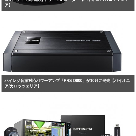
ア】
ハイレゾ音源対応パワーアンプ「PRS-D800」が10月に発売【パイオニ
ア/カロッツェリア】