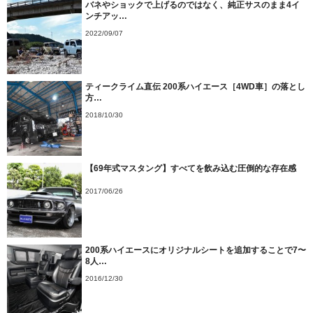
バネやショックで上げるのではなく、純正サスのまま4イ
ンチアッ…
2022/09/07
ティークライム直伝 200系ハイエース［4WD車］の落とし
方…
2018/10/30
【69年式マスタング】すべてを飲み込む圧倒的な存在感
2017/06/26
200系ハイエースにオリジナルシートを追加することで7〜
8人…
2016/12/30