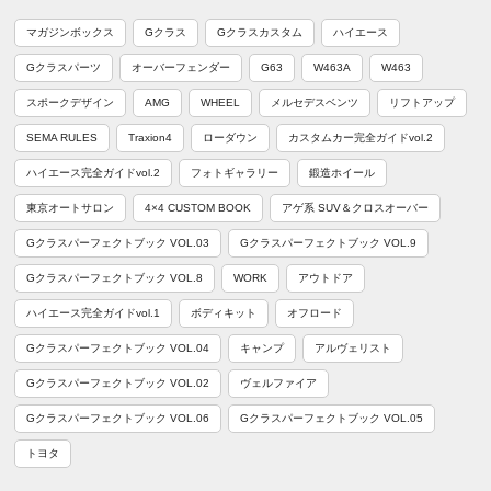
マガジンボックス
Gクラス
Gクラスカスタム
ハイエース
Gクラスパーツ
オーバーフェンダー
G63
W463A
W463
スポークデザイン
AMG
WHEEL
メルセデスベンツ
リフトアップ
SEMA RULES
Traxion4
ローダウン
カスタムカー完全ガイドvol.2
ハイエース完全ガイドvol.2
フォトギャラリー
鍛造ホイール
東京オートサロン
4×4 CUSTOM BOOK
アゲ系 SUV＆クロスオーバー
Gクラスパーフェクトブック VOL.03
Gクラスパーフェクトブック VOL.9
Gクラスパーフェクトブック VOL.8
WORK
アウトドア
ハイエース完全ガイドvol.1
ボディキット
オフロード
Gクラスパーフェクトブック VOL.04
キャンプ
アルヴェリスト
Gクラスパーフェクトブック VOL.02
ヴェルファイア
Gクラスパーフェクトブック VOL.06
Gクラスパーフェクトブック VOL.05
トヨタ