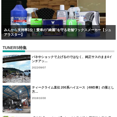
みんから支持率1位！愛車の”綺麗”を守る老舗ワックスメーカー【シュ
アラスター】
TUNERS特集
バネやショックで上げるのではなく、純正サスのまま4イ
ンチアッ…
2022/09/07
ティークライム直伝 200系ハイエース［4WD車］の落とし
方…
2018/10/30