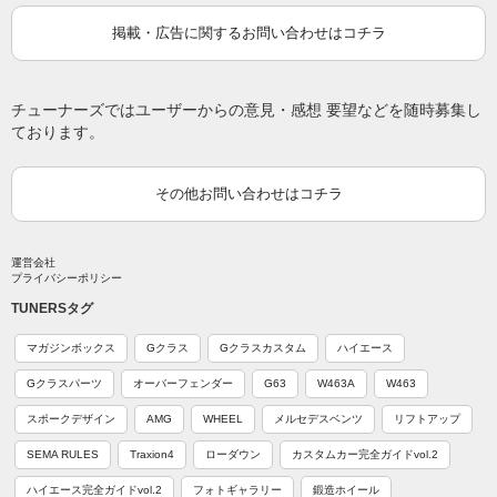
掲載・広告に関するお問い合わせはコチラ
チューナーズではユーザーからの意見・感想 要望などを随時募集し
ております。
その他お問い合わせはコチラ
運営会社
プライバシーポリシー
TUNERSタグ
マガジンボックス
Gクラス
Gクラスカスタム
ハイエース
Gクラスパーツ
オーバーフェンダー
G63
W463A
W463
スポークデザイン
AMG
WHEEL
メルセデスベンツ
リフトアップ
SEMA RULES
Traxion4
ローダウン
カスタムカー完全ガイドvol.2
ハイエース完全ガイドvol.2
フォトギャラリー
鍛造ホイール