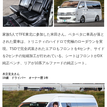
家族5人でTFE東北に参加した米田さん。ベタベタに車高が落と
された愛車は、トリニティのハイドロで究極のローダウンを実
現。TSDで完全武装されたエアロもフロントを4センチ、サイド
を2センチの短縮加工が行われている。シートはフロントがDX
純正ベンチ、リアが10系アルファードの純正シート。
木立玄太さん
19歳 ドライバー オーナー歴 1年