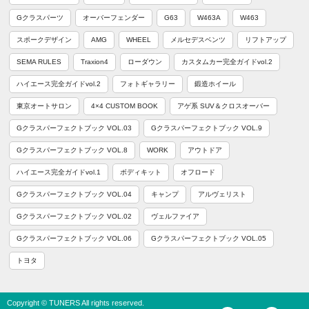
Gクラスパーツ
オーバーフェンダー
G63
W463A
W463
スポークデザイン
AMG
WHEEL
メルセデスベンツ
リフトアップ
SEMA RULES
Traxion4
ローダウン
カスタムカー完全ガイドvol.2
ハイエース完全ガイドvol.2
フォトギャラリー
鍛造ホイール
東京オートサロン
4×4 CUSTOM BOOK
アゲ系 SUV＆クロスオーバー
Gクラスパーフェクトブック VOL.03
Gクラスパーフェクトブック VOL.9
Gクラスパーフェクトブック VOL.8
WORK
アウトドア
ハイエース完全ガイドvol.1
ボディキット
オフロード
Gクラスパーフェクトブック VOL.04
キャンプ
アルヴェリスト
Gクラスパーフェクトブック VOL.02
ヴェルファイア
Gクラスパーフェクトブック VOL.06
Gクラスパーフェクトブック VOL.05
トヨタ
Copyright © TUNERS All rights reserved.