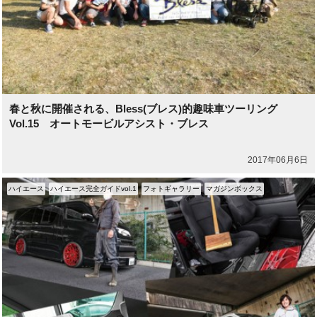
春と秋に開催される、Bless(ブレス)的趣味車ツーリング
Vol.15 オートモービルアシスト・ブレス
2017年06月6日
ハイエース
ハイエース完全ガイドvol.1
フォトギャラリー
マガジンボックス