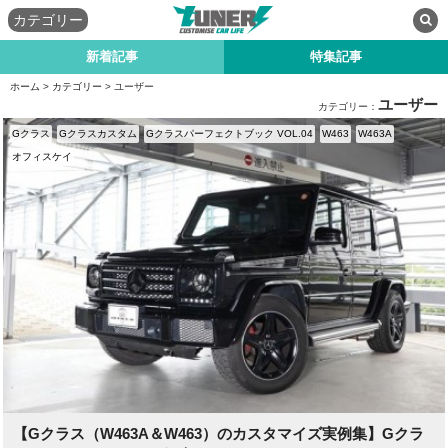
カテゴリー
新着記事
特集記事
ホーム
>
カテゴリー
> ユーザー
ユーザー
カテゴリー：
Gクラス
Gクラスカスタム
Gクラスパーフェクトブック VOL.04
W463
W463A
オフィスケイ
【Gクラス（W463A＆W463）のカスタマイズ実例集】Gクラ