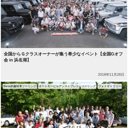
全国からＧクラスオーナーが集う希少なイベント【全国Gオフ
会 in 浜名湖】
2018年11月28日
Bless的趣味車ツーリング
オートモービルアシストブレス
ツーリング
フォトギャラリー