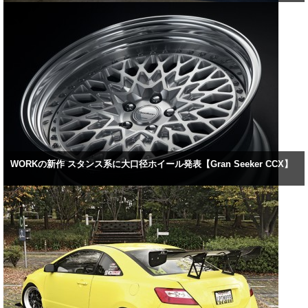
WORKの新作 スタンス系に大口径ホイール発表【Gran Seeker CCX】