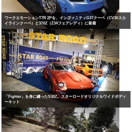
ワークエモーションT7R 2Pを、インフィニティG37クーペ（CV36スカ
イラインクーペ）と370Z（Z34フェアレディ）に装着
「Fighter」を身に纏ったS30Z。スターロードオリジナルワイドボディ
ーキット