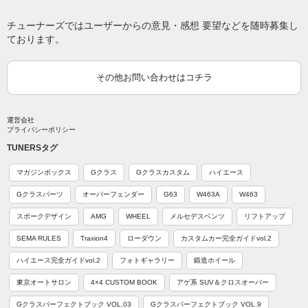
チューナーズではユーザーからの意見・感想 要望などを随時募集し
ております。
その他お問い合わせはコチラ
運営会社
プライバシーポリシー
TUNERSタグ
マガジンボックス
Gクラス
Gクラスカスタム
ハイエース
Gクラスパーツ
オーバーフェンダー
G63
W463A
W463
スポークデザイン
AMG
WHEEL
メルセデスベンツ
リフトアップ
SEMA RULES
Traxion4
ローダウン
カスタムカー完全ガイドvol.2
ハイエース完全ガイドvol.2
フォトギャラリー
鍛造ホイール
東京オートサロン
4×4 CUSTOM BOOK
アゲ系 SUV＆クロスオーバー
Gクラスパーフェクトブック VOL.03
Gクラスパーフェクトブック VOL.9