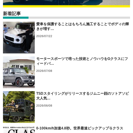
新着記事
愛車を保護することはもちろん施工することでボディの輝
きが増す…
2026/07/22
モータースポーツで培った技術とノウハウをGクラスにフ
ィードバ…
2026/07/08
TSDスタイリングがリリースするジムニー顔のソトアソビ
大人気…
2026/06/08
0-100km/h加速4.8秒。世界最速ピックアップＧクラス