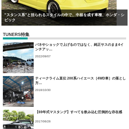
“スタンス系”と括られるスタイルの中で、中核を成す車種、ホンダ・シ
ビック
TUNERS特集
バネやショックで上げるのではなく、純正サスのまま4イ
ンチアッ…
2022/09/07
ティークライム直伝 200系ハイエース［4WD車］の落とし
方…
2018/10/30
【69年式マスタング】すべてを飲み込む圧倒的な存在感
2017/06/26