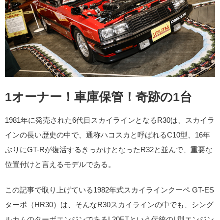
1オーナー！車庫保管！奇跡の1台
1981年に発売された6代目スカイラインとなるR30は、スカイラ
インの長い歴史の中で、通称ハコスカと呼ばれるC10型、16年
ぶりにGT-Rが復活するきっかけとなったR32と並んで、重要な
位置付けと言えるモデルである。
この記事で取り上げている1982年式スカイラインクーペ GT-ES
ターボ（HR30）は、そんなR30スカイラインの中でも、シング
ルカムのターボエンジンであるL20ETという伝統のL型エンジン