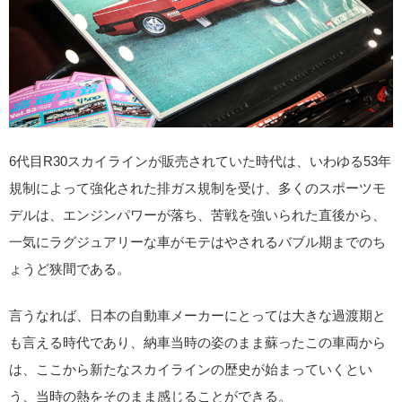
6代目R30スカイラインが販売されていた時代は、いわゆる53年
規制によって強化された排ガス規制を受け、多くのスポーツモ
デルは、エンジンパワーが落ち、苦戦を強いられた直後から、
一気にラグジュアリーな車がモテはやされるバブル期までのち
ょうど狭間である。
言うなれば、日本の自動車メーカーにとっては大きな過渡期と
も言える時代であり、納車当時の姿のまま蘇ったこの車両から
は、ここから新たなスカイラインの歴史が始まっていくとい
う、当時の熱をそのまま感じることができる。