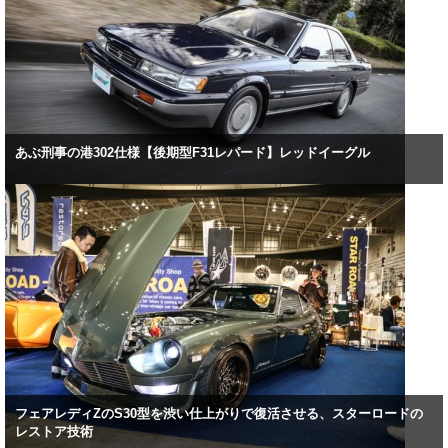
あぶ刑事の港302仕様【後期型F31レパード】レッドイーグル
フェアレディZのS30型を渋い仕上がりで復活させる、スターロードの
レストア技術