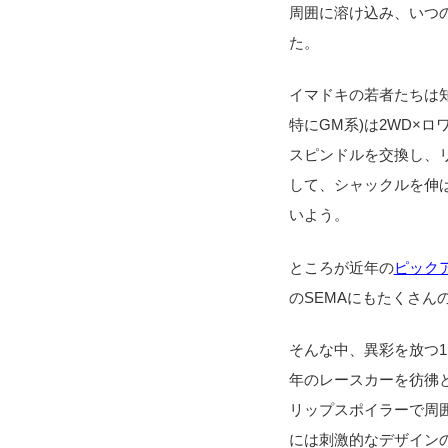
周囲に溶け込み、いつの
た。
イマドキの若者たちは知
特にGM系)は2WD×
スピンドルを交換し、
して、シャックルを伸
いよう。
ところが近年の
ピック
のSEMAにもたくさん
そんな中、異彩を放つ1
年のレースカーを彷彿
リップスポイラーで周
には刺激的なデザイン