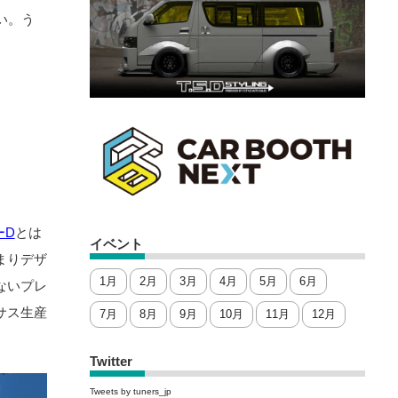
い。う
ーD
とは
イベント
まりデザ
1月
2月
3月
4月
5月
6月
ないプレ
サス生産
7月
8月
9月
10月
11月
12月
Twitter
Tweets by tuners_jp