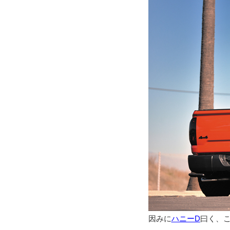
因みに
ハニーD
曰く、