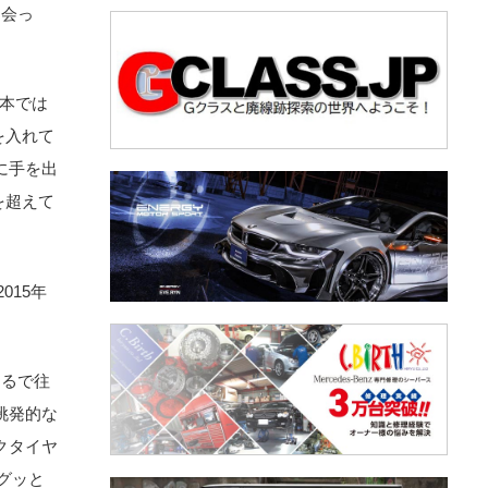
出会っ
日本では
を入れて
に手を出
を超えて
015年
まるで往
挑発的な
クタイヤ
グッと