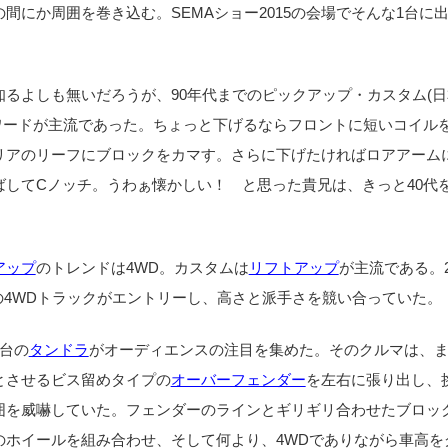
間にか周囲を巻き込む。SEMAショー2015の会場でそんな1台に
るよしも無いだろうが、90年代までのピックアップ・カスタム(
ロワードが主流であった。ちょっと下げるならフロントに短いコイル
リアのリーフにブロックをカマす。さらに下げたければロアアーム
ばしてCノッチ。うわぁ懐かしい！ と思った貴兄は、きっと40代
アップ
のトレンドは4WD。カスタムは
リフトアップ
が主流である。2
の4WDトラックがエントリーし、高さと派手さを競い合っていた。
台の
タンドラ
がオーディエンスの注目を集めた。そのクルマは、
とさせるビス留めタイプの
オーバーフェンダー
を左右に張り出し、
囲を威嚇していた。フェンダーのラインとギリギリ合わせたブロッ
のホイールを組み合わせ、そして何より、4WDでありながら車高を