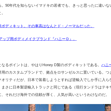
る。90年代を知らないイマドキの若者でも、きっと思ったに違いな
と。
新ボディキット。その車高はなんとド・ノーマルだった。
クアップ用ボディメイクブランド『ハニーＤ』。
なるポイントは、やはりHoney D製のボディキットである。
ハニ
専用のカスタムブランドで、拠点をロサンゼルスに置いている。つ
クオリティだが、日本で装着しようとすれば逆輸入でしか手に入ら
。まさに日本製逆輸入トラックと同じである（現行タンドラはテキ
に、それだけ海外での信頼が厚く、人気が高いというわけなのだ。