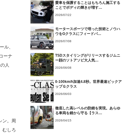
愛車を保護することはもちろん施工する
ことでボディの輝きが増す…
2026/07/22
モータースポーツで培った技術とノウハ
ウをGクラスにフィードバ…
2026/07/08
ホール、
コーナ
TSDスタイリングがリリースするジムニ
ー顔のソトアソビ大人気…
動の人
2026/06/08
0-100km/h加速4.8秒。世界最速ピックア
ップＧクラス
2026/06/03
徹底した高レベルの防錆を実現。あらゆ
る車両を錆から守る【ラス…
シン。周
2026/04/15
。むしろ