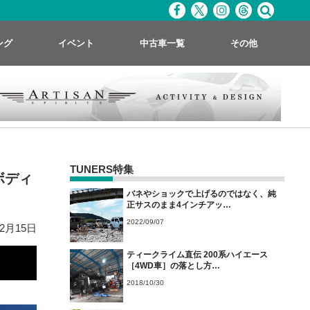
ング
イベント
中古車一覧
その他
TUNERS特集
ボディ
バネやショックで上げるのではなく、純
正サスのまま4インチアッ…
2022/09/07
02月15日
ティークライム直伝 200系ハイエース
［4WD車］の落とし方…
2018/10/30