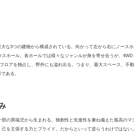
巨大な3つの建物から構成されている。向かって左から右にノース
ウスホール。各ホールでは様々なジャンルが身を寄せ合うが、4WD
全フロアを独占し、野外にも溢れ出る。つまり、最大スペース、不
形である。
み
一部の異端児から生まれる。独創性と先進性を兼ね備えた孤高のマ
、己を主張する力とプライド。だからといって逆らうわけではない