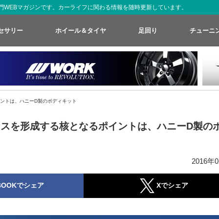
た専門WEBマガジンです。カーライフに関わる情報を随時更新しています。
セサリー
ホイール＆タイヤ
足回り
チューニ
ントは、ハニーD製のボディキット
スを形成する核となるポイントは、ハニーD製の
2016年
BOOKでシェア
Xでシェア