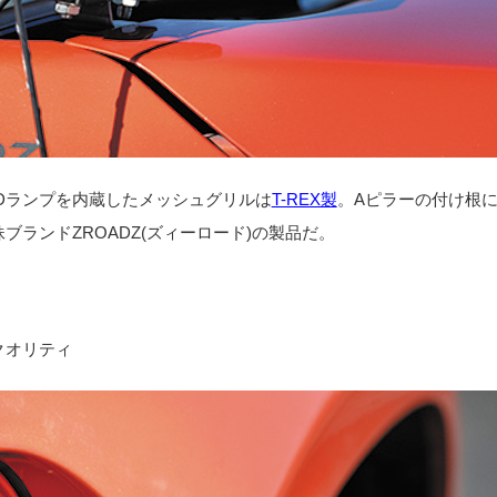
Dランプを内蔵したメッシュグリルは
T-REX製
。Aピラーの付け根
ブランドZROADZ(ズィーロード)の製品だ。
クオリティ