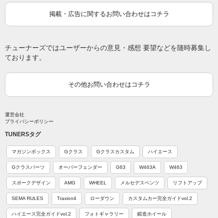
掲載・広告に関するお問い合わせはコチラ
チューナーズではユーザーからの意見・感想 要望などを随時募集し
ております。
その他お問い合わせはコチラ
運営会社
プライバシーポリシー
TUNERSタグ
マガジンボックス
Gクラス
Gクラスカスタム
ハイエース
Gクラスパーツ
オーバーフェンダー
G63
W463A
W463
スポークデザイン
AMG
WHEEL
メルセデスベンツ
リフトアップ
SEMA RULES
Traxion4
ローダウン
カスタムカー完全ガイドvol.2
ハイエース完全ガイドvol.2
フォトギャラリー
鍛造ホイール