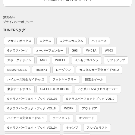
運営会社
プライバシーポリシー
TUNERSタグ
マガジンボックス
Gクラス
Gクラスカスタム
ハイエース
Gクラスパーツ
オーバーフェンダー
G63
W463A
W463
スポークデザイン
AMG
WHEEL
メルセデスベンツ
リフトアップ
SEMA RULES
Traxion4
ローダウン
カスタムカー完全ガイドvol.2
ハイエース完全ガイドvol.2
フォトギャラリー
鍛造ホイール
東京オートサロン
4×4 CUSTOM BOOK
アゲ系 SUV＆クロスオーバー
Gクラスパーフェクトブック VOL.03
Gクラスパーフェクトブック VOL.9
Gクラスパーフェクトブック VOL.8
WORK
アウトドア
ハイエース完全ガイドvol.1
ボディキット
オフロード
Gクラスパーフェクトブック VOL.04
キャンプ
アルヴェリスト