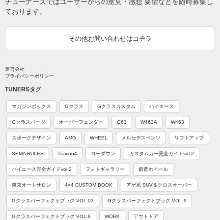
チューナーズではユーザーからの意見・感想 要望などを随時募集し
ております。
その他お問い合わせはコチラ
運営会社
プライバシーポリシー
TUNERSタグ
マガジンボックス
Gクラス
Gクラスカスタム
ハイエース
Gクラスパーツ
オーバーフェンダー
G63
W463A
W463
スポークデザイン
AMG
WHEEL
メルセデスベンツ
リフトアップ
SEMA RULES
Traxion4
ローダウン
カスタムカー完全ガイドvol.2
ハイエース完全ガイドvol.2
フォトギャラリー
鍛造ホイール
東京オートサロン
4×4 CUSTOM BOOK
アゲ系 SUV＆クロスオーバー
Gクラスパーフェクトブック VOL.03
Gクラスパーフェクトブック VOL.9
Gクラスパーフェクトブック VOL.8
WORK
アウトドア