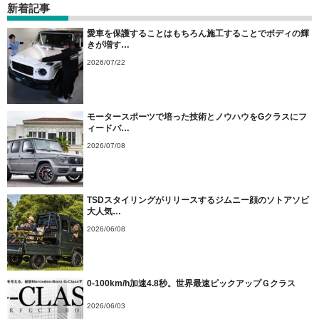
新着記事
愛車を保護することはもちろん施工することでボディの輝
きが増す…
2026/07/22
モータースポーツで培った技術とノウハウをGクラスにフ
ィードバ…
2026/07/08
TSDスタイリングがリリースするジムニー顔のソトアソビ
大人気…
2026/06/08
0-100km/h加速4.8秒。世界最速ピックアップＧクラス
2026/06/03