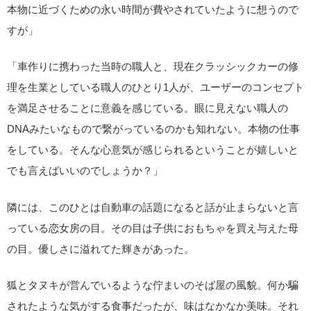
本物に近づくための永い時間が費やされていたように想うので
すが」
「車作りに携わった当時の職人と、現在クラッシックカーの修
理を生業としている職人のひとり1人が、ユーザーのコンセプト
を満足させることに意義を感じている。眼に見えない職人の
DNAみたいなもので繋がっているのかも知れない。本物の仕事
をしている。そんな心意気が感じられるということが嬉しいと
でも言えばいいのでしょうか？」
隣には、このひとは自動車の話題になると話が止まらないと言
っている恋女房の目。その目は子供におもちゃを買え与えた母
の目。優しさに溢れてた輝きがあった。
狐とタヌキが営んでいるような佇まいのそば屋の風貌。何か騙
されたような気がする食事だったが、味はなかなか美味。それ