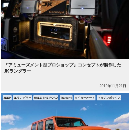
『アミューズメント型プロショップ』コンセプトが製作した
JKラングラー
2019年11月21日
JEEP
JLラングラー
RULE THE ROAD
Traxion4
タイガーオート
マガジンボックス