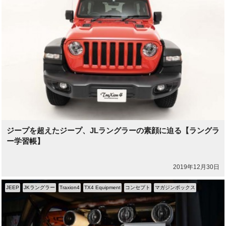
ジープを超えたジープ、JLラングラーの素顔に迫る【ラングラ
ー学習帳】
2019年12月30日
JEEP
JKラングラー
Traxion4
TX4 Equipment
コンセプト
マガジンボックス