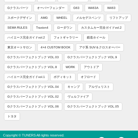
Gクラスパーツ
オーバーフェンダー
G63
W463A
W463
スポークデザイン
AMG
WHEEL
メルセデスベンツ
リフトアップ
SEMA RULES
Traxion4
ローダウン
カスタムカー完全ガイドvol.2
ハイエース完全ガイドvol.2
フォトギャラリー
鍛造ホイール
東京オートサロン
4×4 CUSTOM BOOK
アゲ系 SUV＆クロスオーバー
Gクラスパーフェクトブック VOL.03
Gクラスパーフェクトブック VOL.9
Gクラスパーフェクトブック VOL.8
WORK
アウトドア
ハイエース完全ガイドvol.1
ボディキット
オフロード
Gクラスパーフェクトブック VOL.04
キャンプ
アルヴェリスト
Gクラスパーフェクトブック VOL.02
ヴェルファイア
Gクラスパーフェクトブック VOL.06
Gクラスパーフェクトブック VOL.05
トヨタ
Copyright © TUNERS All rights reserved.