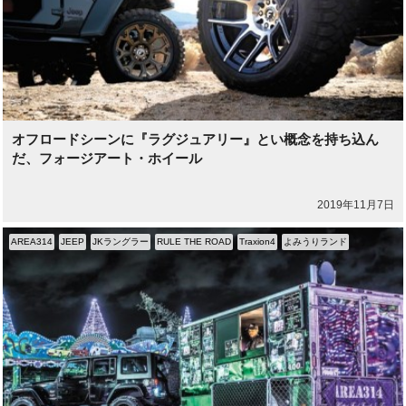
オフロードシーンに『ラグジュアリー』とい概念を持ち込ん
だ、フォージアート・ホイール
2019年11月7日
AREA314
JEEP
JKラングラー
RULE THE ROAD
Traxion4
よみうりランド