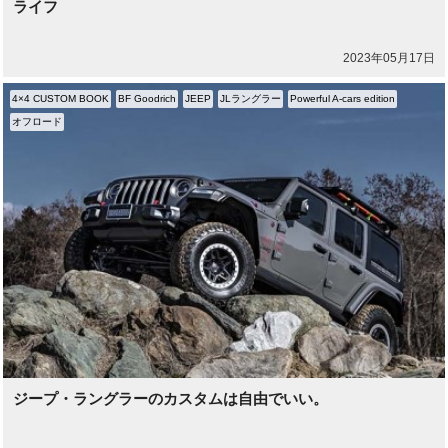
ライフ
2023年05月17日
4×4 CUSTOM BOOK
BF Goodrich
JEEP
JLラングラー
Powerful A-cars edition
オフロード
ジープ・ラングラーのカスタムは自由でいい。