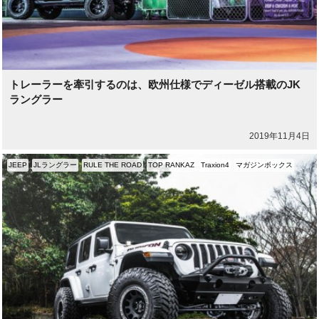
トレーラーを牽引するのは、欧州仕様でディーゼル搭載のJK
ラングラー
2019年11月4日
JEEP
JLラングラー
RULE THE ROAD
TOP RANKAZ
Traxion4
マガジンボックス