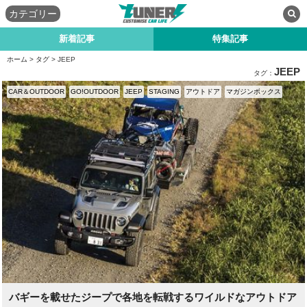
カテゴリー
新着記事
特集記事
ホーム
>
タグ
> JEEP
JEEP
タグ：
CAR＆OUTDOOR
GO!OUTDOOR
JEEP
STAGING
アウトドア
マガジンボックス
バギーを載せたジープで各地を転戦するワイルドなアウトドア