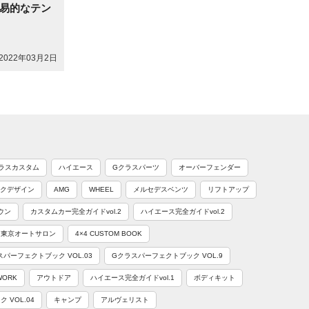
易的なテン
2022年03月2日
ラスカスタム
ハイエース
Gクラスパーツ
オーバーフェンダー
クデザイン
AMG
WHEEL
メルセデスベンツ
リフトアップ
ウン
カスタムカー完全ガイドvol.2
ハイエース完全ガイドvol.2
東京オートサロン
4×4 CUSTOM BOOK
スパーフェクトブック VOL.03
Gクラスパーフェクトブック VOL.9
WORK
アウトドア
ハイエース完全ガイドvol.1
ボディキット
VOL.04
キャンプ
アルヴェリスト