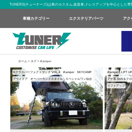
TUNERS(チューナーズ)は車のカスタム,改造車,ドレスアップを中心とし
車種カテゴリー
エクステリアパーツ
アク
ホーム
>
タグ
> iKamper
Gクラスパーフェクトブック VOL.9
iKamper
SKYCAMP
iKamper
LIFT U
アウトドア
オーバーランドスタイル
スペシャルワン仙台
アゲ系 SUV＆ク
リフトアップ