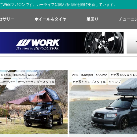
た専門WEBマガジンです。カーライフに関わる情報を随時更新しています。
セサリー
ホイール＆タイヤ
足回り
チューニ
P STYLE TRENDS
WEED
ARB
iKamper
YAKIMA
アゲ系 SUV＆ク
ロスオーバー
オーバーランダースタイル
アゲ系キャンプスタイル
キャンプ