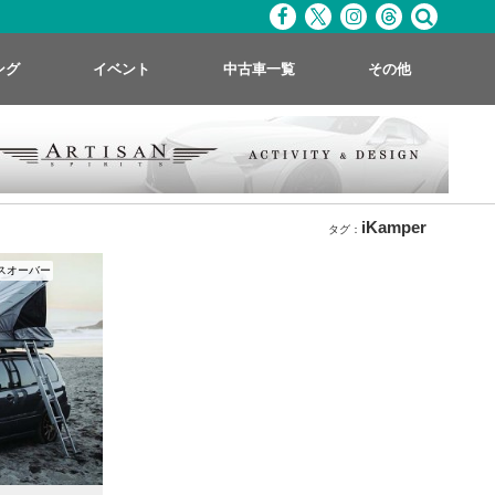
ング
イベント
中古車一覧
その他
iKamper
タグ：
ロスオーバー