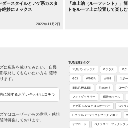
ンダースタイルとアゲ系カスタ
「車上泊（ルーフテント）」簡
を絶妙にミックス
トをルーフ上に設置して楽しむ
2022年11月2日
TUNERSタグ
ズに広告を載せてみたい、 自慢
マガジンボックス
Gクラス
Gク
影取材してもらいたい方を 随時
ります。
G63
W463A
W463
スポー
SEMA RULES
Traxion4
ローダ
告に関するお問い合わせはコチラ
フォトギャラリー
鍛造ホイール
アゲ系 SUV＆クロスオーバー
Gクラ
ズではユーザーからの意見・感想
Gクラスパーフェクトブック VOL.8
随時募集しております。
オフロード
Gクラスパーフェクトブック 