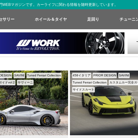
た専門WEBマガジンです。カーライフに関わる情報を随時更新しています。
セサリー
ホイール＆タイヤ
足回り
チューニ
 DESIGN
SAVINI
Tuned Ferrari Collection
458イタリア
PRIOR DESIGN
SAVINI
ドvol.2
サヴィーニ
Tuned Ferrari Collection
カスタムカー完全ガイド
サイドスカート