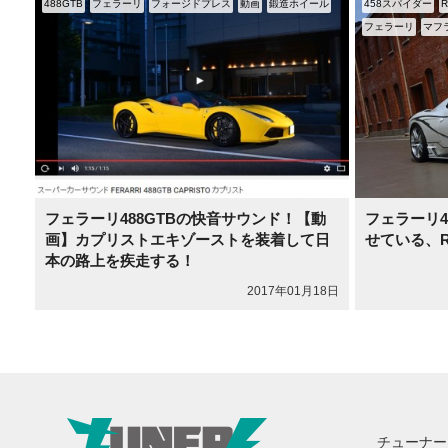
488GTB
フェラーリ
フォージドプレス
動画
鍛造ホイール
458スパイダー
フェラーリ
マフ
フェラーリ488GTBの快音サウンド！【動
フェラーリ
画】カプリストエキゾーストを装着して日
せている、RO
本の路上を疾走する！
2017年01月18日
チューナー