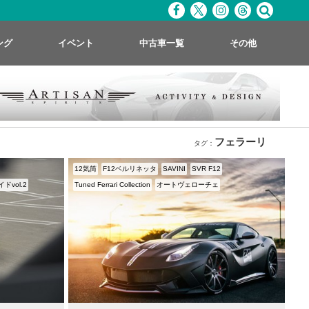
ング
イベント
中古車一覧
その他
フェラーリ
タグ：
12気筒
F12ベルリネッタ
SAVINI
SVR F12
vol.2
Tuned Ferrari Collection
オートヴェローチェ