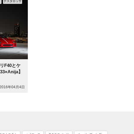
ヒ
テスタロッサ
F40とケ
×Anija】
2016年04月4日