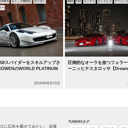
ROWEN
おとこの腕時計
カーボン
BBS
F40
エンケイ
エンドレス
ケーニッ
ラー
458スパイダーをスキルアップさ
圧倒的なオーラを放つフェラーリ
WENのWORLD PLATINUM
ーニッヒテスタロッサ【Dream33
2016年08月15日
TUNERSタグ
ズに広告を載せてみたい、 自慢