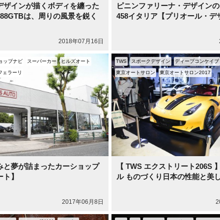
デザインが描くボディを纏った
ピニンファリーナ・デザインの
88GTBは、周りの風景を鋭く
458イタリア【プリオール・デ
2018年07月16日
ョップナビ
スーパーカー
ヒルズオート
TWS
スポークデザイン
ディープコンケイブ
フェラーリ
東京オートサロン
東京オートサロン2017
みと夢が詰まったカーショップ
【 TWS エクストリート206S
ート】
ル ものづくり日本の性能と美
2017年06月8日
2