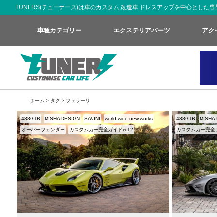
TUNERS(チューナーズ)は車のカスタム,改造車,ドレスアップを中心とし
車種カテゴリー
エクステリアパーツ
アク
ホーム
>
タグ
> フェラーリ
488GTB
MISHA DESIGN
SAVINI
world wide new works
488GTB
MISHA
オーバーフェンダー
カスタムカー完全ガイドvol.2
カスタムカー完全ガイ