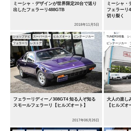
ミーシャ・デザインが世界限定20台で送り
ミーシャ・
出したフェラーリ488GTB
フェラーリ4
切り裂く
2018年11月5日
ショップナビ
スーパーカー
ヒルズオート
ビンテージカー
TUNERS特集
シ
フェラーリ
レストア
ビンテージカー
フェラーリディーノ308GT4 知る人ぞ知る
大人の楽し
スモールフェラーリ【ヒルズオート】
【ヒルズオ
2017年06月26日