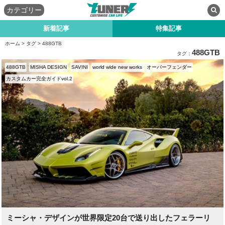
カテゴリー
新着記事
特集記事
ホーム
>
タグ
> 488GTB
488GTB
タグ：
488GTB
MISHA DESIGN
SAVINI
world wide new works
オーバーフェンダー
カスタムカー完全ガイドvol.2
ミーシャ・デザインが世界限定20台で送り出したフェラーリ