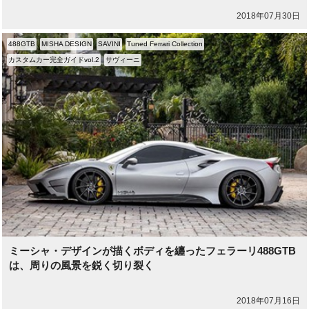
2018年07月30日
488GTB
MISHA DESIGN
SAVINI
Tuned Ferrari Collection
カスタムカー完全ガイドvol.2
サヴィーニ
ミーシャ・デザインが描くボディを纏ったフェラーリ488GTB
は、周りの風景を鋭く切り裂く
2018年07月16日