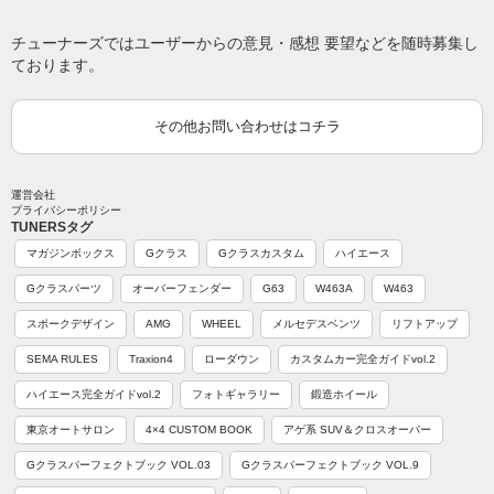
チューナーズではユーザーからの意見・感想 要望などを随時募集し
ております。
その他お問い合わせはコチラ
運営会社
プライバシーポリシー
TUNERSタグ
マガジンボックス
Gクラス
Gクラスカスタム
ハイエース
Gクラスパーツ
オーバーフェンダー
G63
W463A
W463
スポークデザイン
AMG
WHEEL
メルセデスベンツ
リフトアップ
SEMA RULES
Traxion4
ローダウン
カスタムカー完全ガイドvol.2
ハイエース完全ガイドvol.2
フォトギャラリー
鍛造ホイール
東京オートサロン
4×4 CUSTOM BOOK
アゲ系 SUV＆クロスオーバー
Gクラスパーフェクトブック VOL.03
Gクラスパーフェクトブック VOL.9