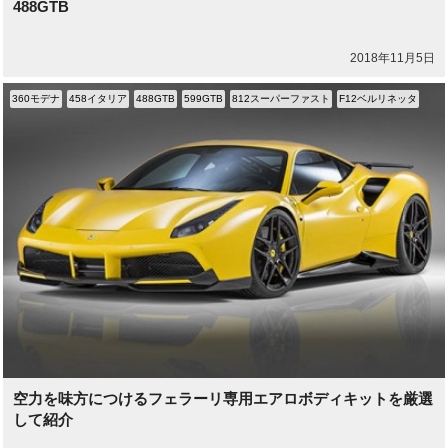
488GTB
2018年11月5日
360モデナ
458イタリア
488GTB
599GTB
812スーパーファスト
F12ベルリネッタ
空力を味方につけるフェラーリ専用エアロボディキットを厳選
して紹介