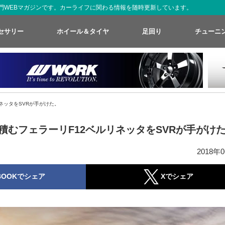
た専門WEBマガジンです。カーライフに関わる情報を随時更新しています。
セサリー
ホイール＆タイヤ
足回り
チューニ
ネッタをSVRが手がけた。
を積むフェラーリF12ベルリネッタをSVRが手がけ
2018年
BOOKでシェア
Xでシェア