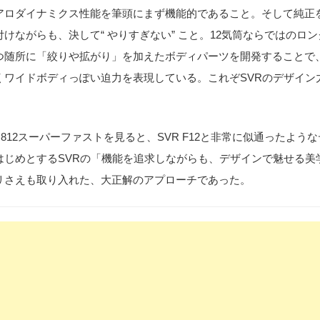
、エアロダイナミクス性能を筆頭にまず機能的であること。そして純正
けながらも、決して“ やりすぎない” こと。12気筒ならではのロ
つ随所に「絞りや拡がり」を加えたボディパーツを開発することで
くワイドボディっぽい迫力を表現している。これぞSVRのデザイン
812スーパーファストを見ると、SVR F12と非常に似通ったよう
はじめとするSVRの「機能を追求しながらも、デザインで魅せる美
リさえも取り入れた、大正解のアプローチであった。