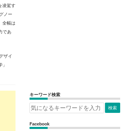
を凌駕す
ングノー
、全幅は
力であ
なデザイ
学」
キーワード検索
Facebook