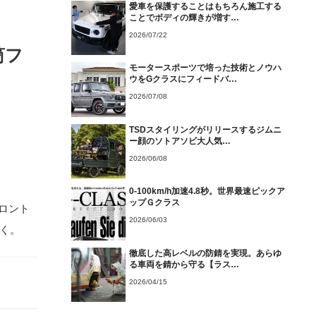
愛車を保護することはもちろん施工する
ことでボディの輝きが増す…
2026/07/22
筒フ
モータースポーツで培った技術とノウハ
ウをGクラスにフィードバ…
2026/07/08
TSDスタイリングがリリースするジムニ
ー顔のソトアソビ大人気…
2026/06/08
0-100km/h加速4.8秒。世界最速ピックア
ップＧクラス
ロント
2026/06/03
解く。
徹底した高レベルの防錆を実現。あらゆ
る車両を錆から守る【ラス…
2026/04/15