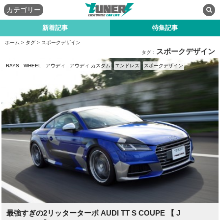
カテゴリー
新着記事
特集記事
ホーム
>
タグ
> スポークデザイン
スポークデザイン
タグ：
RAYS
WHEEL
アウディ
アウディ カスタム
エンドレス
スポークデザイン
最強すぎの2リッターターボ AUDI TT S COUPE 【 J