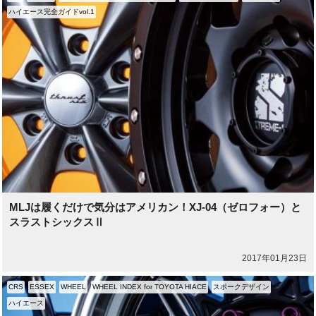
ハイエース完全ガイドvol.1
MLJは履くだけで気分はアメリカン！XJ-04（ゼロフォー）と
スラストシックスⅡ
2017年01月23日
CRS
ESSEX
WHEEL
WHEEL INDEX for TOYOTA HIACE
スポークデザイン
ハイエース