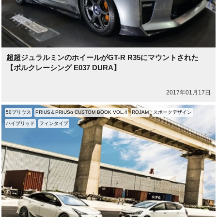
超超ジュラルミンのホイールがGT-R R35にマウントされた
【ボルクレーシング E037 DURA】
2017年01月17日
50プリウス
PRIUS＆PRIUSα CUSTOM BOOK VOL.4
ROJAM
スポークデザイン
ハイブリッド
フィンタイプ