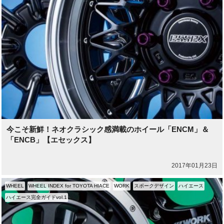
今こそ新鮮！ネオクラシック感満載のホイール「ENCM」＆
「ENCB」【エセックス】
2017年01月23日
WHEEL
WHEEL INDEX for TOYOTA HIACE
WORK
スポークデザイン
ハイエース
ハイエース完全ガイドvol.1