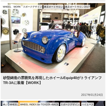
WHEEL
WORK
スポークデザイン
東京オートサロン
東京オートサロン2017
砂型鋳造の雰囲気を再現したホイールEquip40がトライアンフ
TR-3Aに装着【WORK】
2017年01月24日
MLJ
WHEEL
WHEEL INDEX for TOYOTA HIACE
スポークデザイン
ハイエース