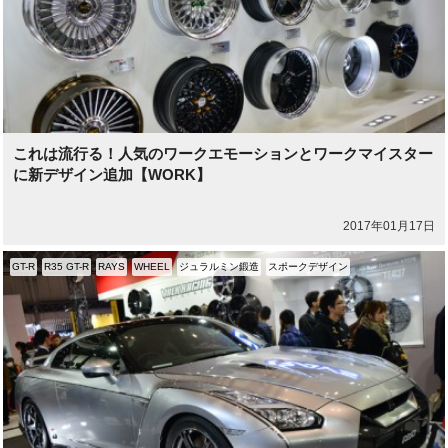
これは流行る！人気のワークエモーションとワークマイスター
に新デザイン追加【WORK】
2017年01月17日
GT-R
R35 GT-R
RAYS
WHEEL
ジュラルミン鍛造
スポークデザイン