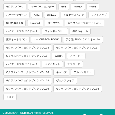
Gクラスパーツ
オーバーフェンダー
G63
W463A
W463
スポークデザイン
AMG
WHEEL
メルセデスベンツ
リフトアップ
SEMA RULES
Traxion4
ローダウン
カスタムカー完全ガイドvol.2
ハイエース完全ガイドvol.2
フォトギャラリー
鍛造ホイール
東京オートサロン
4×4 CUSTOM BOOK
アゲ系 SUV＆クロスオーバー
Gクラスパーフェクトブック VOL.03
Gクラスパーフェクトブック VOL.9
Gクラスパーフェクトブック VOL.8
WORK
アウトドア
ハイエース完全ガイドvol.1
ボディキット
オフロード
Gクラスパーフェクトブック VOL.04
キャンプ
アルヴェリスト
Gクラスパーフェクトブック VOL.02
ヴェルファイア
Gクラスパーフェクトブック VOL.06
Gクラスパーフェクトブック VOL.05
トヨタ
Copyright © TUNERS All rights reserved.