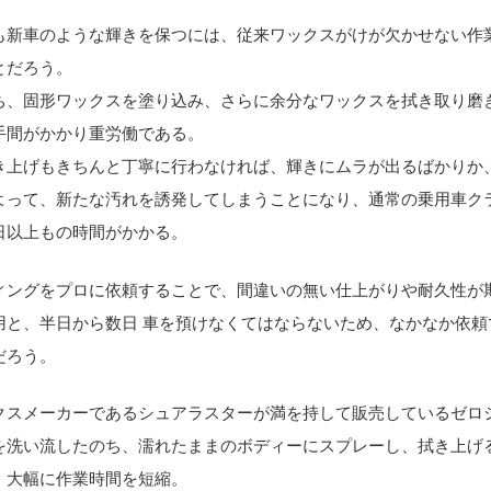
も新車のような輝きを保つには、従来ワックスがけが欠かせない作
とだろう。
ち、固形ワックスを塗り込み、さらに余分なワックスを拭き取り磨
手間がかかり重労働である。
き上げもきちんと丁寧に行わなければ、輝きにムラが出るばかりか
よって、新たな汚れを誘発してしまうことになり、通常の乗用車ク
日以上もの時間がかかる。
ィングをプロに依頼することで、間違いの無い仕上がりや耐久性が
用と、半日から数日 車を預けなくてはならないため、なかなか依頼
だろう。
クスメーカーであるシュアラスターが満を持して販売しているゼロ
を洗い流したのち、濡れたままのボディーにスプレーし、拭き上げ
、大幅に作業時間を短縮。