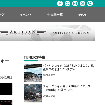
ング
イベント
中古車一覧
その他
TUNERS特集
ォー
バネやショックで上げるのではなく、純
正サスのまま4インチアッ…
2022/09/07
06月18日
ティークライム直伝 200系ハイエース
［4WD車］の落とし方…
2018/10/30