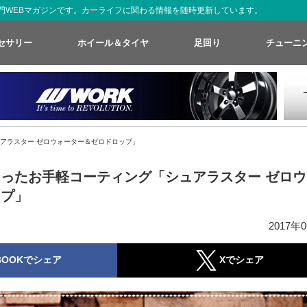
た専門WEBマガジンです。カーライフに関わる情報を随時更新しています。
セサリー
ホイール＆タイヤ
足回り
チューニ
アラスター ゼロウォーター＆ゼロドロップ」
ったお手軽コーティング「シュアラスター ゼロウ
ップ」
2017年
BOOKでシェア
Xでシェア