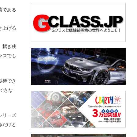
業である
き上げる
、拭き残
ラスでも
期待でき
できな
シリーズ
るだけと