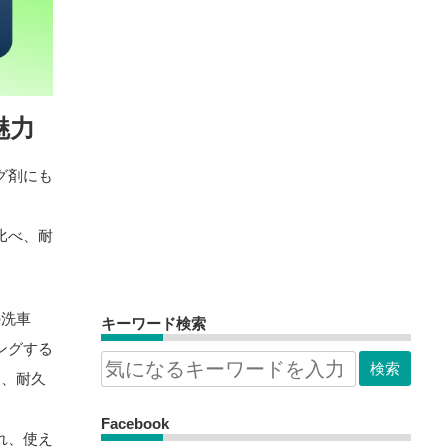
魅力
グ剤にも
比べ、耐
の洗車
キーワード検索
ングする
と、耐久
Facebook
れ、使え