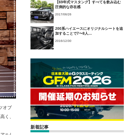
【69年式マスタング】すべてを飲み込む
圧倒的な存在感
2017/06/26
200系ハイエースにオリジナルシートを追
加することで7〜8人…
2016/12/30
ツオブ
も高く、
新着記事
ーアルし