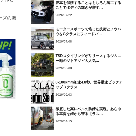
愛車を保護することはもちろん施工する
ことでボディの輝きが増す…
2026/07/22
ーズの魅
モータースポーツで培った技術とノウハ
ウをGクラスにフィードバ…
2026/07/08
TSDスタイリングがリリースするジムニ
ー顔のソトアソビ大人気…
2026/06/08
0-100km/h加速4.8秒。世界最速ピックア
ップＧクラス
2026/06/03
徹底した高レベルの防錆を実現。あらゆ
る車両を錆から守る【ラス…
2026/04/15