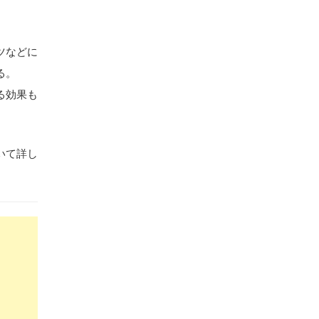
ツなどに
る。
る効果も
いて詳し