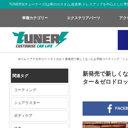
TUNERS(チューナーズ)は車のカスタム,改造車,ドレスアップを中心とし
車種カテゴリー
エクステリアパーツ
アク
ホーム
>
アクセサリー
>
ケミカル
>
新発売で新しくなったお手軽コーティング「シュ
新発売で新しくな
関連タグ
ター＆ゼロドロ
コーティング
シュアラスター
FACE
ボディケア