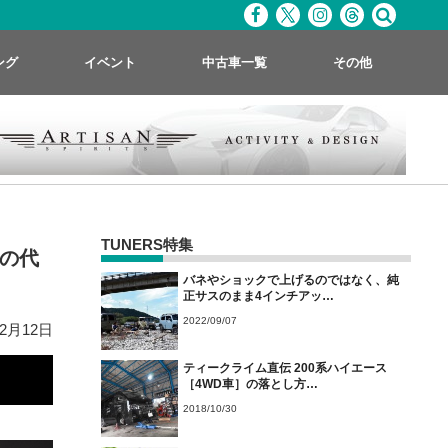
ング
イベント
中古車一覧
その他
TUNERS特集
)の代
バネやショックで上げるのではなく、純
正サスのまま4インチアッ…
2022/09/07
12月12日
ティークライム直伝 200系ハイエース
［4WD車］の落とし方…
2018/10/30