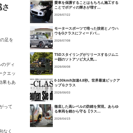
愛車を保護することはもちろん施工する
感さ
ことでボディの輝きが増す…
2026/07/22
モータースポーツで培った技術とノウハ
ウをGクラスにフィードバ…
アの足を
2026/07/08
TSDスタイリングがリリースするジムニ
ー顔のソトアソビ大人気…
ルのディ
2026/06/08
ークエッ
0-100km/h加速4.8秒。世界最速ピックア
効果もあ
ップＧクラス
2026/06/03
広がって
徹底した高レベルの防錆を実現。あらゆ
る車両を錆から守る【ラス…
2026/04/15
句なく