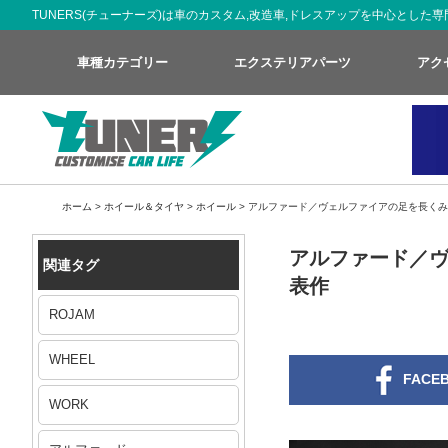
TUNERS(チューナーズ)は車のカスタム,改造車,ドレスアップを中心とし
車種カテゴリー
エクステリアパーツ
アク
ホーム
>
ホイール＆タイヤ
>
ホイール
>
アルファード／ヴェルファイアの足を長くみせ
アルファード／ヴ
関連タグ
表作
ROJAM
WHEEL
FACE
WORK