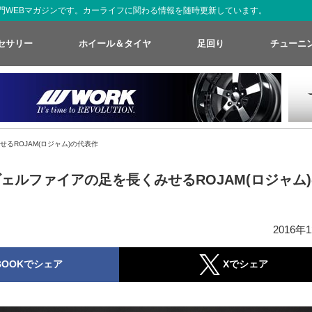
た専門WEBマガジンです。カーライフに関わる情報を随時更新しています。
セサリー
ホイール＆タイヤ
足回り
チューニ
るROJAM(ロジャム)の代表作
ェルファイアの足を長くみせるROJAM(ロジャム
2016年
BOOKでシェア
Xでシェア