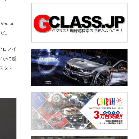
ctor
らだ。
アロメイ
やかに感
スタマ