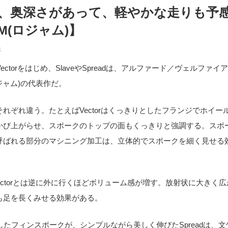
、奥深さがあって、軽やかな走りも予
AM(ロジャム)】
造
ectorをはじめ、SlaveやSpreadは、アルファード／ヴェルファイ
ジャム)の代表作だ。
れぞれ違う。たとえばVectorはくっきりとしたフランジでホイー
かび上がらせ、スポークのトップの面もくっきりと強調する。スポ
呼ばれる部分のマシニング加工は、立体的でスポークを細く見せる
Vectorとは逆に外に行くほどボリューム感が増す。放射状に大きく
も足を長くみせる効果がある。
したフィンスポークが、シンプルながら美しく伸びたSpreadは、文