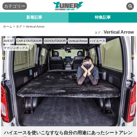
カテゴリー
新着記事
特集記事
ホーム
>
タグ
> Vertical Arrow
Vertical Arrow
タグ：
AVEST
CAR＆OUTDOOR
GO!OUTDOOR
Vertical Arrow
ハイエース
マガジンボックス
ハイエースを使いこなすなら自分の用途にあったシートアレン