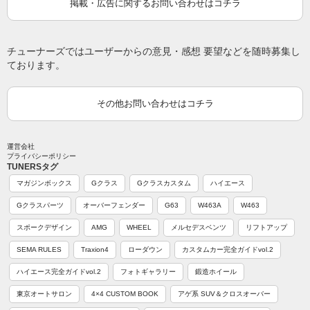
掲載・広告に関するお問い合わせはコチラ
チューナーズではユーザーからの意見・感想 要望などを随時募集し
ております。
その他お問い合わせはコチラ
運営会社
プライバシーポリシー
TUNERSタグ
マガジンボックス
Gクラス
Gクラスカスタム
ハイエース
Gクラスパーツ
オーバーフェンダー
G63
W463A
W463
スポークデザイン
AMG
WHEEL
メルセデスベンツ
リフトアップ
SEMA RULES
Traxion4
ローダウン
カスタムカー完全ガイドvol.2
ハイエース完全ガイドvol.2
フォトギャラリー
鍛造ホイール
東京オートサロン
4×4 CUSTOM BOOK
アゲ系 SUV＆クロスオーバー