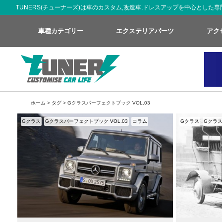
TUNERS(チューナーズ)は車のカスタム,改造車,ドレスアップを中心とし
車種カテゴリー
エクステリアパーツ
アク
ホーム
>
タグ
> Gクラスパーフェクトブック VOL.03
Gクラス
Gクラスパーフェクトブック VOL.03
コラム
Gクラス
Gクラス