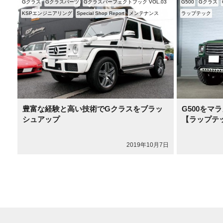
Gクラス
Gクラスパーツ
Gクラスパーフェクトブック VOL.03
G500
Gクラス
KSPエンジニアリング
Special Shop Report
メンテナンス
ラップテック
豊富な経験と高い技術でGクラスをブラッ
G500をマ
シュアップ
【ラップテック
2019年10月7日