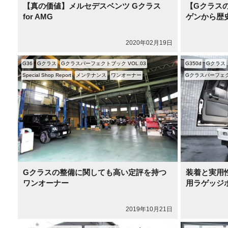
【真の価値】メルセデスベンツ Gクラス
【Gクラス
for AMG
ゲンから歴
2020年02月19日
G36
Gクラス
Gクラスパーフェクトブック VOL.03
G350d
Gクラス
Special Shop Report
メンテナンス
ワンオーナー
Gクラスパーフェクト
Gクラスの整備に関しても高い定評を持つ
装着と実用性
ワンオーナー
用ラゲッジ
2019年10月21日