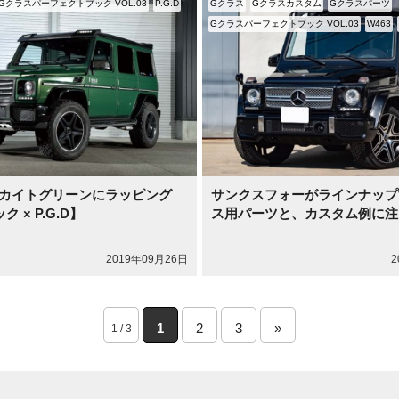
Gクラスパーフェクトブック VOL.03
P.G.D
Gクラス
Gクラスカスタム
Gクラスパーツ
Gクラスパーフェクトブック VOL.03
W463
ラカイトグリーンにラッピング
サンクスフォーがラインナップ
 × P.G.D】
ス用パーツと、カスタム例に注
2019年09月26日
2
1
2
3
»
1 / 3