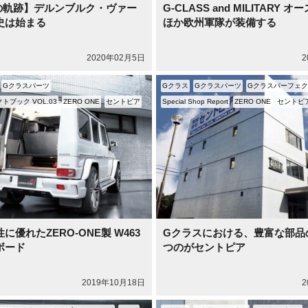
の軌跡】デルンブルク・ヴァー
G-CLASS and MILITARY 
史は始まる
ほか欧州軍隊が装備する
2020年02月5日
2
Gクラスパーツ
Gクラス
Gクラスパーツ
Gクラスパーフェクト
ブック VOL.03
ZERO ONE
セントピア
Special Shop Report
ZERO ONE
セントピ
に優れたZERO-ONE製 W463
Gクラスにおける、豊富な部品
ボード
つのがセントピア
2019年10月18日
2