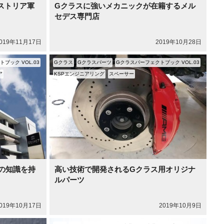
オーストリア軍
Gクラスに強いメカニックが在籍するメル
セデス専門店
019年11月17日
2019年10月28日
ブック VOL.03
Gクラス
Gクラスパーツ
Gクラスパーフェクトブック VOL.03
ア
KSPエンジニアリング
スペーサー
の知識を持
高い技術で開発されるGクラス用オリジナ
ルパーツ
019年10月17日
2019年10月9日