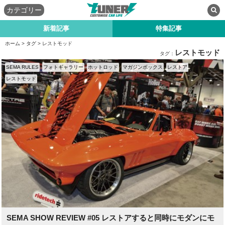
カテゴリー
新着記事
特集記事
ホーム
>
タグ
> レストモッド
レストモッド
タグ：
SEMA RULES
フォトギャラリー
ホットロッド
マガジンボックス
レストア
レストモッド
SEMA SHOW REVIEW #05 レストアすると同時にモダンにモ