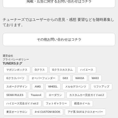
掲載・広告に関するお問い合わせはコチラ
チューナーズではユーザーからの意見・感想 要望などを随時募集し
ております。
その他お問い合わせはコチラ
運営会社
プライバシーポリシー
TUNERSタグ
マガジンボックス
Gクラス
Gクラスカスタム
ハイエース
Gクラスパーツ
オーバーフェンダー
G63
W463A
W463
スポークデザイン
AMG
WHEEL
メルセデスベンツ
リフトアップ
SEMA RULES
Traxion4
ローダウン
カスタムカー完全ガイドvol.2
ハイエース完全ガイドvol.2
フォトギャラリー
鍛造ホイール
東京オートサロン
4×4 CUSTOM BOOK
アゲ系 SUV＆クロスオーバー