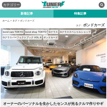
カテゴリー
新着記事
特集記事
ホーム
>
タグ
> ボンドカーズ
ボンドカーズ
タグ：
bond cars TOKYO
bond shop TOKYO
Gクラス
Gクラススペシャルショップ
Gクラスパーフェクトブック VOL.9
ボンドカーズ
オーナーのパーソナルを生かしたセンスが光るクルマ作りやギ