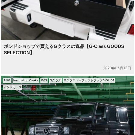
ボンドショップで買えるGクラスの逸品【G-Class GOODS
SELECTION】
2020年05月13日
AMG
bond shop Osaka
G63
Gクラス
Gクラスパーフェクトブック VOL.04
ボンドカーズ