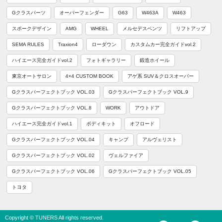
Gクラスパーツ
オーバーフェンダー
G63
W463A
W463
スポークデザイン
AMG
WHEEL
メルセデスベンツ
リフトアップ
SEMA RULES
Traxion4
ローダウン
カスタムカー完全ガイドvol.2
ハイエース完全ガイドvol.2
フォトギャラリー
鍛造ホイール
東京オートサロン
4×4 CUSTOM BOOK
アゲ系 SUV＆クロスオーバー
Gクラスパーフェクトブック VOL.03
Gクラスパーフェクトブック VOL.9
Gクラスパーフェクトブック VOL.8
WORK
アウトドア
ハイエース完全ガイドvol.1
ボディキット
オフロード
Gクラスパーフェクトブック VOL.04
キャンプ
アルヴェリスト
Gクラスパーフェクトブック VOL.02
ヴェルファイア
Gクラスパーフェクトブック VOL.06
Gクラスパーフェクトブック VOL.05
トヨタ
Copyright © TUNERS All rights reserved.