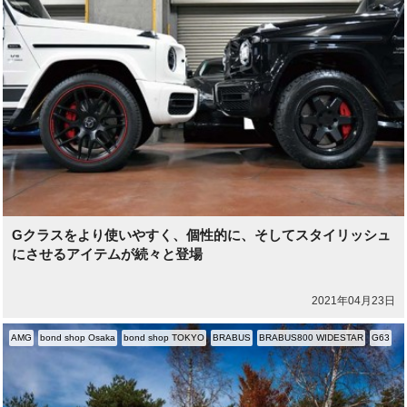
Gクラスをより使いやすく、個性的に、そしてスタイリッシュ
にさせるアイテムが続々と登場
2021年04月23日
AMG
bond shop Osaka
bond shop TOKYO
BRABUS
BRABUS800 WIDESTAR
G63