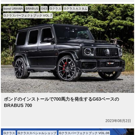
bond URAWA
BRABUS
G63
Gクラス
Gクラスカスタム
Gクラスパーフェクトブック VOL.7
ボンドのインストールで700馬力を発生するG63ベースの
BRABUS 700
2023年08月2日
Gクラス
Gクラススペシャルショップ
Gクラスパーフェクトブック VOL.06