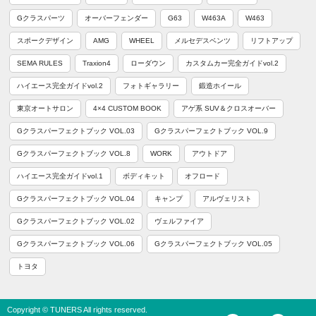
Gクラスパーツ
オーバーフェンダー
G63
W463A
W463
スポークデザイン
AMG
WHEEL
メルセデスベンツ
リフトアップ
SEMA RULES
Traxion4
ローダウン
カスタムカー完全ガイドvol.2
ハイエース完全ガイドvol.2
フォトギャラリー
鍛造ホイール
東京オートサロン
4×4 CUSTOM BOOK
アゲ系 SUV＆クロスオーバー
Gクラスパーフェクトブック VOL.03
Gクラスパーフェクトブック VOL.9
Gクラスパーフェクトブック VOL.8
WORK
アウトドア
ハイエース完全ガイドvol.1
ボディキット
オフロード
Gクラスパーフェクトブック VOL.04
キャンプ
アルヴェリスト
Gクラスパーフェクトブック VOL.02
ヴェルファイア
Gクラスパーフェクトブック VOL.06
Gクラスパーフェクトブック VOL.05
トヨタ
Copyright © TUNERS All rights reserved.