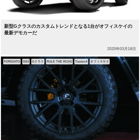
新型Gクラスのカスタムトレンドとなる1台がオフィスケイの
最新デモカーだ
2020年03月18日
FORGIATO
G63
Gクラス
RULE THE ROAD
Traxion4
オフィスケイ