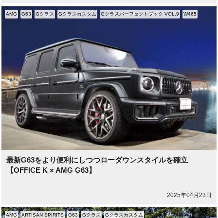
AMG
G63
Gクラス
Gクラスカスタム
Gクラスパーフェクトブック VOL.9
W465
最新G63をより便利にしつつローダウンスタイルを確立
【OFFICE K × AMG G63】
2025年04月23日
AMG
ARTISAN SPIRITS
G63
Gクラス
Gクラスカスタム