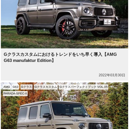
Gクラスカスタムにおけるトレンドをいち早く導入【AMG
G63 manufaktur Edition】
2022年03月30日
AMG
G63
Gクラス
Gクラスカスタム
Gクラスパーフェクトブック VOL.05
PARADA-SPEC-X