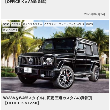
【OFFICE K × AMG G63】
2025年09月24日
G550
Gクラス
Gクラスカスタム
Gクラスパーフェクトブック VOL.9
W465
オフィスケイ
W463AをW465スタイルに変更 王道カスタムの真骨頂
【OFFICE K × G550】