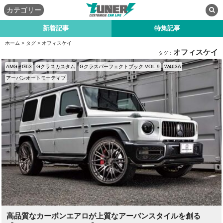
カテゴリー
新着記事
特集記事
ホーム
>
タグ
> オフィスケイ
オフィスケイ
タグ：
AMG
G63
Gクラスカスタム
Gクラスパーフェクトブック VOL.9
W463A
アーバンオートモーティブ
高品質なカーボンエアロが上質なアーバンスタイルを創る