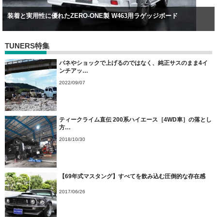
装着と実用性に優れたZERO-ONE製 W463用ラゲッジボード
TUNERS特集
バネやショックで上げるのではなく、純正サスのまま4イ
ンチアッ…
2022/09/07
ティークライム直伝 200系ハイエース［4WD車］の落とし
方…
2018/10/30
【69年式マスタング】すべてを飲み込む圧倒的な存在感
2017/06/26