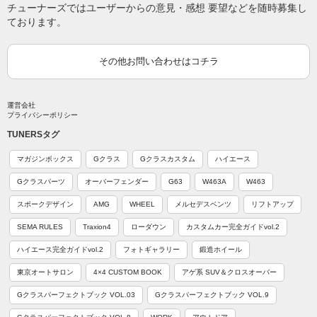
チューナーズではユーザーからの意見・感想 要望などを随時募集し
ております。
その他お問い合わせはコチラ
運営会社
プライバシーポリシー
TUNERSタグ
マガジンボックス
Gクラス
Gクラスカスタム
ハイエース
Gクラスパーツ
オーバーフェンダー
G63
W463A
W463
スポークデザイン
AMG
WHEEL
メルセデスベンツ
リフトアップ
SEMA RULES
Traxion4
ローダウン
カスタムカー完全ガイドvol.2
ハイエース完全ガイドvol.2
フォトギャラリー
鍛造ホイール
東京オートサロン
4×4 CUSTOM BOOK
アゲ系 SUV＆クロスオーバー
Gクラスパーフェクトブック VOL.03
Gクラスパーフェクトブック VOL.9