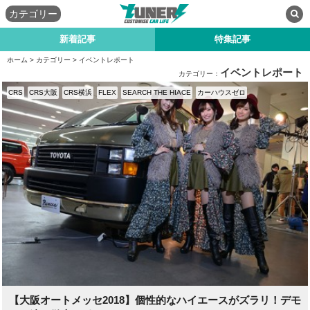
カテゴリー
新着記事
特集記事
ホーム
>
カテゴリー
> イベントレポート
イベントレポート
カテゴリー：
CRS
CRS大阪
CRS横浜
FLEX
SEARCH THE HIACE
カーハウスゼロ
【大阪オートメッセ2018】個性的なハイエースがズラリ！デモ