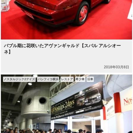
バブル期に花咲いたアヴァンギャルド【スバル アルシオー
ネ】
2018年03月8日
ノスタルジック2デイズ
パシフィコ横浜
レストア
希少車
旧車