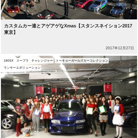
カスタムカー達とアゲアゲなXmas【スタンスネイション2017
東京】
2017年12月27日
180SX
スープラ
チャレンジャー
トーキョーガールズカーコレクション
ランサーエボリューション