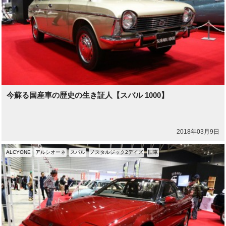
今蘇る国産車の歴史の生き証人【スバル 1000】
2018年03月9日
ALCYONE
アルシオーネ
スバル
ノスタルジック2デイズ
旧車