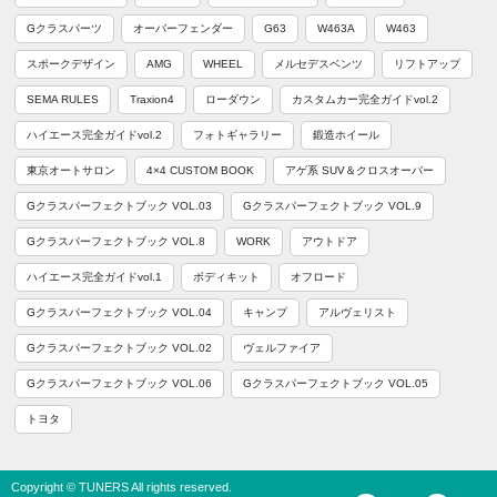
Gクラスパーツ
オーバーフェンダー
G63
W463A
W463
スポークデザイン
AMG
WHEEL
メルセデスベンツ
リフトアップ
SEMA RULES
Traxion4
ローダウン
カスタムカー完全ガイドvol.2
ハイエース完全ガイドvol.2
フォトギャラリー
鍛造ホイール
東京オートサロン
4×4 CUSTOM BOOK
アゲ系 SUV＆クロスオーバー
Gクラスパーフェクトブック VOL.03
Gクラスパーフェクトブック VOL.9
Gクラスパーフェクトブック VOL.8
WORK
アウトドア
ハイエース完全ガイドvol.1
ボディキット
オフロード
Gクラスパーフェクトブック VOL.04
キャンプ
アルヴェリスト
Gクラスパーフェクトブック VOL.02
ヴェルファイア
Gクラスパーフェクトブック VOL.06
Gクラスパーフェクトブック VOL.05
トヨタ
Copyright © TUNERS All rights reserved.