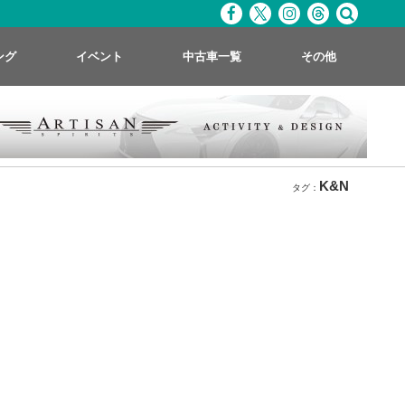
ング
イベント
中古車一覧
その他
K&N
タグ：