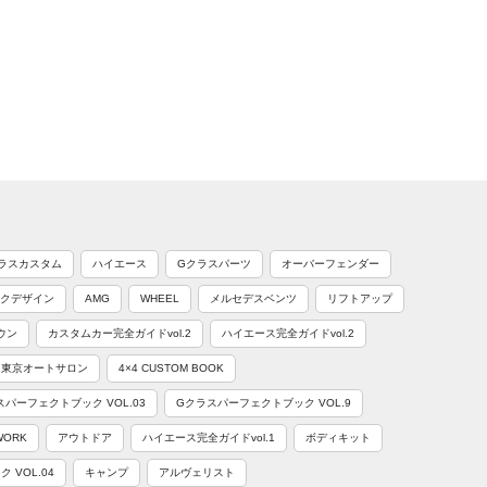
ラスカスタム
ハイエース
Gクラスパーツ
オーバーフェンダー
クデザイン
AMG
WHEEL
メルセデスベンツ
リフトアップ
ウン
カスタムカー完全ガイドvol.2
ハイエース完全ガイドvol.2
東京オートサロン
4×4 CUSTOM BOOK
スパーフェクトブック VOL.03
Gクラスパーフェクトブック VOL.9
WORK
アウトドア
ハイエース完全ガイドvol.1
ボディキット
VOL.04
キャンプ
アルヴェリスト