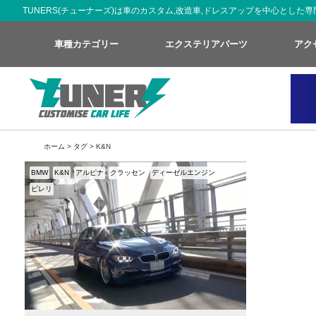
TUNERS(チューナーズ)は車のカスタム,改造車,ドレスアップを中心とし
車種カテゴリー
エクステリアパーツ
アク
ホーム
>
タグ
> K&N
BMW
K&N
アルピナ
クラッセン
ディーゼルエンジン
ピレリ