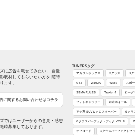
TUNERSタグ
ズに広告を載せてみたい、 自慢
マガジンボックス
Gクラス
Gク
影取材してもらいたい方を 随時
ります。
G63
W463A
W463
スポー
SEMA RULES
Traxion4
ローダ
告に関するお問い合わせはコチラ
フォトギャラリー
鍛造ホイール
アゲ系 SUV＆クロスオーバー
Gクラ
ズではユーザーからの意見・感想
Gクラスパーフェクトブック VOL.8
随時募集しております。
オフロード
Gクラスパーフェクトブック 