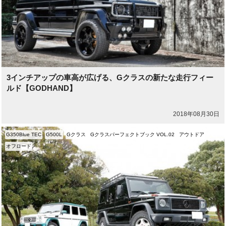
3インチアップの車高が広げる、Gクラスの新たな走行フィー
ルド【GODHAND】
2018年08月30日
G350Blue TEC
G500L
Gクラス
Gクラスパーフェクトブック VOL.02
アウトドア
オフロード