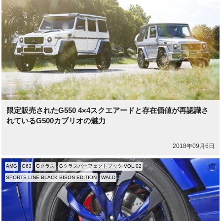
限定販売されたG550 4×4スクエアードと存在価値が再認識さ
れているG500カブリオの魅力
2018年09月6日
AMG
G63
Gクラス
Gクラスパーフェクトブック VOL.02
SPORTS LINE BLACK BISON EDITION
WALD