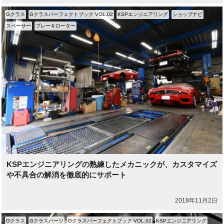
Gクラス
Gクラスパーフェクトブック VOL.02
KSPエンジニアリング
ショップナビ
スペーサー
ブレーキローター
KSPエンジニアリングの熟練したメカニックが、カスタマイズ
や不具合の解消を徹底的にサポート
2018年11月2日
Gクラス
Gクラスパーツ
Gクラスパーフェクトブック VOL.02
KSPエンジニアリング