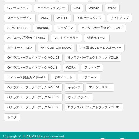
Gクラスパーツ
オーバーフェンダー
G63
W463A
W463
スポークデザイン
AMG
WHEEL
メルセデスベンツ
リフトアップ
SEMA RULES
Traxion4
ローダウン
カスタムカー完全ガイドvol.2
ハイエース完全ガイドvol.2
フォトギャラリー
鍛造ホイール
東京オートサロン
4×4 CUSTOM BOOK
アゲ系 SUV＆クロスオーバー
Gクラスパーフェクトブック VOL.03
Gクラスパーフェクトブック VOL.9
Gクラスパーフェクトブック VOL.8
WORK
アウトドア
ハイエース完全ガイドvol.1
ボディキット
オフロード
Gクラスパーフェクトブック VOL.04
キャンプ
アルヴェリスト
Gクラスパーフェクトブック VOL.02
ヴェルファイア
Gクラスパーフェクトブック VOL.06
Gクラスパーフェクトブック VOL.05
トヨタ
Copyright © TUNERS All rights reserved.