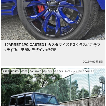
【JARRET 1PC CASTED】カスタマイズドGクラスにこそマ
ッチする、奥深いデザインが特長
2018年09月3日
A.R.T
FORTY
G500
God HanD
Gクラス
Gクラスパーフェクトブック VOL.02