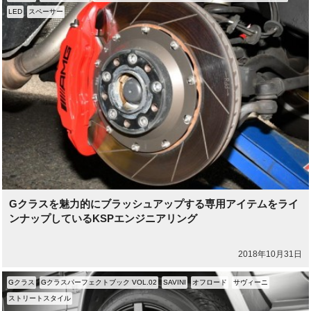
LED
スペーサー
Gクラスを魅力的にブラッシュアップする専用アイテムをライ
ンナップしているKSPエンジニアリング
2018年10月31日
Gクラス
Gクラスパーフェクトブック VOL.02
SAVINI
オフロード
サヴィーニ
ストリートスタイル