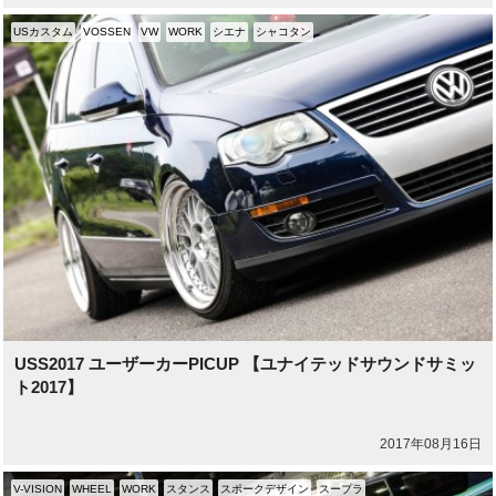
USカスタム
VOSSEN
VW
WORK
シエナ
シャコタン
USS2017 ユーザーカーPICUP 【ユナイテッドサウンドサミッ
ト2017】
2017年08月16日
V-VISION
WHEEL
WORK
スタンス
スポークデザイン
スープラ