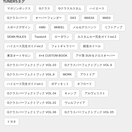
TUNERSタグ
マガジンボックス
Gクラス
Gクラスカスタム
ハイエース
Gクラスパーツ
オーバーフェンダー
G63
W463A
W463
スポークデザイン
AMG
WHEEL
メルセデスベンツ
リフトアップ
SEMA RULES
Traxion4
ローダウン
カスタムカー完全ガイドvol.2
ハイエース完全ガイドvol.2
フォトギャラリー
鍛造ホイール
東京オートサロン
4×4 CUSTOM BOOK
アゲ系 SUV＆クロスオーバー
Gクラスパーフェクトブック VOL.03
Gクラスパーフェクトブック VOL.9
Gクラスパーフェクトブック VOL.8
WORK
アウトドア
ハイエース完全ガイドvol.1
ボディキット
オフロード
Gクラスパーフェクトブック VOL.04
キャンプ
アルヴェリスト
Gクラスパーフェクトブック VOL.02
ヴェルファイア
Gクラスパーフェクトブック VOL.06
Gクラスパーフェクトブック VOL.05
トヨタ