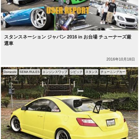
スタンスネーション ジャパン 2016 in お台場 チューナーズ厳
選車
2016年10月18日
Domestic
SEMA RULES
エンジンスワップ
シビック
スタンス
チューニングカー