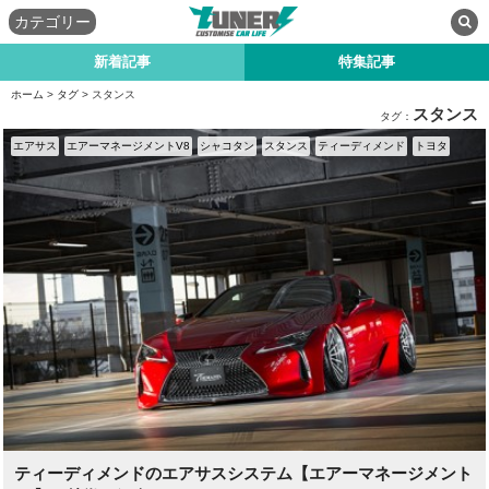
カテゴリー
新着記事
特集記事
ホーム
>
タグ
> スタンス
スタンス
タグ：
エアサス
エアーマネージメントV8
シャコタン
スタンス
ティーディメンド
トヨタ
ティーディメンドのエアサスシステム【エアーマネージメント