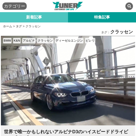
カテゴリー
新着記事
特集記事
ホーム
>
タグ
> クラッセン
クラッセン
タグ：
BMW
K&N
アルピナ
クラッセン
ディーゼルエンジン
ピレリ
世界で唯一かもしれないアルピナD3のハイスピードドライビ