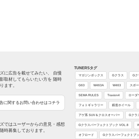
TUNERSタグ
ズに広告を載せてみたい、 自慢
マガジンボックス
Gクラス
Gク
影取材してもらいたい方を 随時
ります。
G63
W463A
W463
スポー
SEMA RULES
Traxion4
ローダ
告に関するお問い合わせはコチラ
フォトギャラリー
鍛造ホイール
アゲ系 SUV＆クロスオーバー
Gクラ
ズではユーザーからの意見・感想
Gクラスパーフェクトブック VOL.8
随時募集しております。
オフロード
Gクラスパーフェクトブック 