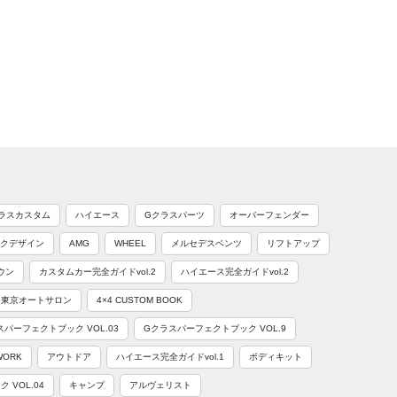
ラスカスタム
ハイエース
Gクラスパーツ
オーバーフェンダー
クデザイン
AMG
WHEEL
メルセデスベンツ
リフトアップ
ウン
カスタムカー完全ガイドvol.2
ハイエース完全ガイドvol.2
東京オートサロン
4×4 CUSTOM BOOK
スパーフェクトブック VOL.03
Gクラスパーフェクトブック VOL.9
WORK
アウトドア
ハイエース完全ガイドvol.1
ボディキット
VOL.04
キャンプ
アルヴェリスト