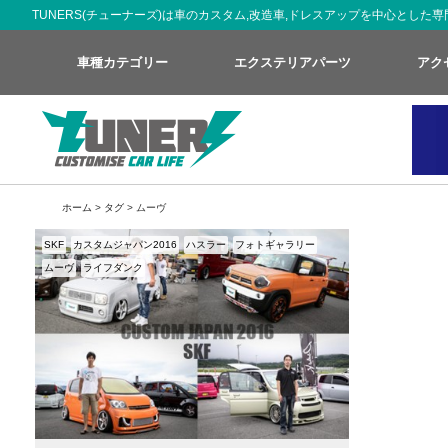
TUNERS(チューナーズ)は車のカスタム,改造車,ドレスアップを中心とし
車種カテゴリー
エクステリアパーツ
アク
ホーム
>
タグ
> ムーヴ
SKF
カスタムジャパン2016
ハスラー
フォトギャラリー
ムーヴ
ライフダンク