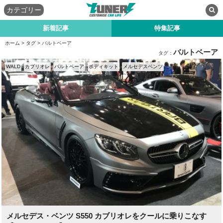
カテゴリー
新着記事
特集記事
ホーム
>
タグ
> バルトベーア
バルトベーア
タグ：
WALD
カブリオレ
バルトベーア
ボディキット
メルセデスベンツ
メルセデス・ベンツ S550 カブリオレをクールに乗りこなす