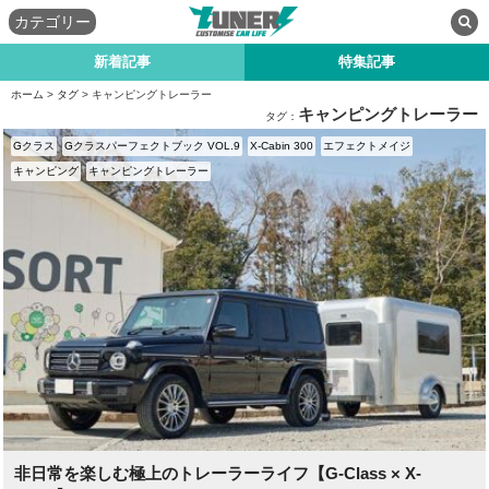
カテゴリー
新着記事
特集記事
ホーム
>
タグ
> キャンピングトレーラー
キャンピングトレーラー
タグ：
Gクラス
Gクラスパーフェクトブック VOL.9
X-Cabin 300
エフェクトメイジ
キャンピング
キャンピングトレーラー
非日常を楽しむ極上のトレーラーライフ【G-Class × X-