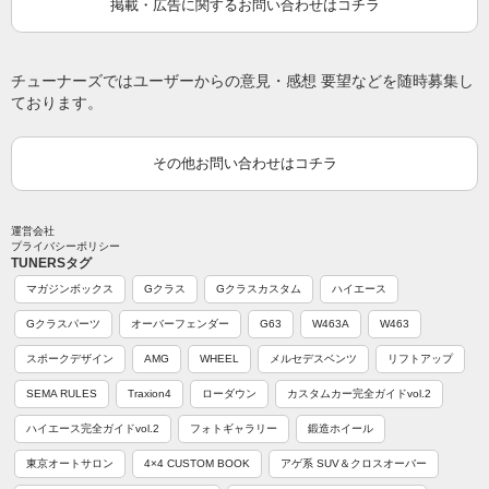
掲載・広告に関するお問い合わせはコチラ
チューナーズではユーザーからの意見・感想 要望などを随時募集し
ております。
その他お問い合わせはコチラ
運営会社
プライバシーポリシー
TUNERSタグ
マガジンボックス
Gクラス
Gクラスカスタム
ハイエース
Gクラスパーツ
オーバーフェンダー
G63
W463A
W463
スポークデザイン
AMG
WHEEL
メルセデスベンツ
リフトアップ
SEMA RULES
Traxion4
ローダウン
カスタムカー完全ガイドvol.2
ハイエース完全ガイドvol.2
フォトギャラリー
鍛造ホイール
東京オートサロン
4×4 CUSTOM BOOK
アゲ系 SUV＆クロスオーバー