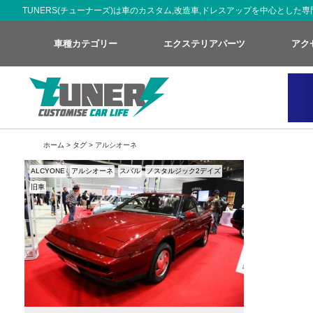
TUNERS(チューナーズ)は車のカスタム,改造車,ドレスアップを中心とし
車種カテゴリー
エクステリアパーツ
アク
ホーム
>
タグ
> アルシオーネ
ALCYONE
アルシオーネ
スバル
ノスタルジック2デイズ
旧車