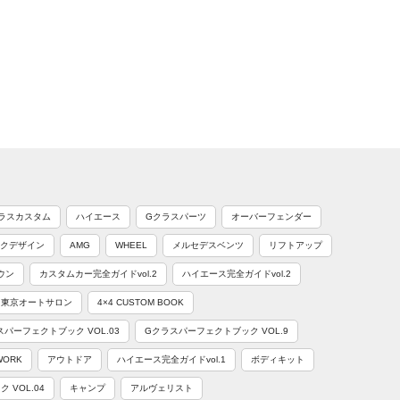
ラスカスタム
ハイエース
Gクラスパーツ
オーバーフェンダー
クデザイン
AMG
WHEEL
メルセデスベンツ
リフトアップ
ウン
カスタムカー完全ガイドvol.2
ハイエース完全ガイドvol.2
東京オートサロン
4×4 CUSTOM BOOK
スパーフェクトブック VOL.03
Gクラスパーフェクトブック VOL.9
WORK
アウトドア
ハイエース完全ガイドvol.1
ボディキット
VOL.04
キャンプ
アルヴェリスト