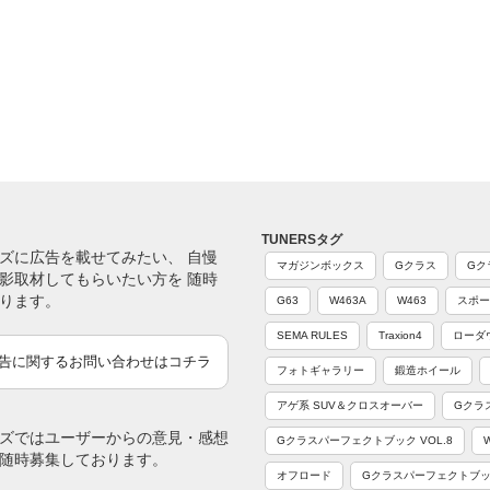
TUNERSタグ
ズに広告を載せてみたい、 自慢
マガジンボックス
Gクラス
Gク
影取材してもらいたい方を 随時
ります。
G63
W463A
W463
スポー
SEMA RULES
Traxion4
ローダ
告に関するお問い合わせはコチラ
フォトギャラリー
鍛造ホイール
アゲ系 SUV＆クロスオーバー
Gクラ
ズではユーザーからの意見・感想
Gクラスパーフェクトブック VOL.8
随時募集しております。
オフロード
Gクラスパーフェクトブック 