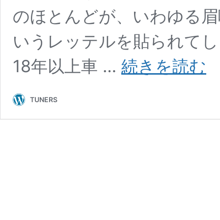
のほとんどが、いわゆる眉
いうレッテルを貼られてし
ICE
18年以上車 …
続きを読む
FU
イ
ス
TUNERS
フ
ュ
ー
ズ）
の
実
力
は
本
物
か
検